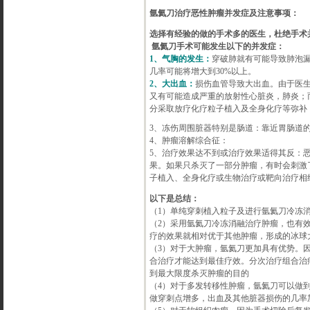
氩氦刀治疗恶性肿瘤并发症及注意事项：
选择有经验的做的手术多的医生，杜绝手术
氩氦刀手术可能发生以下的并发症：
1、气胸的发生：
穿破肺就有可能导致肺泡漏
几率可能将增大到30%以上。
2、大出血：
损伤血管导致大出血。由于医
又有可能造成严重的放射性心脏炎，肺炎；
分采取放疗化疗粒子植入及全身化疗等弥补
3、冻伤周围脏器特别是肠道：靠近胃肠道
4、肿瘤溶解综合征：
5、治疗效果达不到或治疗效果适得其反：
果。如果只杀灭了一部分肿瘤，有时会刺激了
子植入、全身化疗或生物治疗或靶向治疗相
以下是总结：
（1）单纯穿刺植入粒子及进行氩氦刀冷冻
（2）采用氩氦刀冷冻消融治疗肿瘤，也有
疗的效果就相对优于其他肿瘤，形成的冰球
（3）对于大肿瘤，氩氦刀更加具有优势。
合治疗才能达到最佳疗效。分次治疗组合治
到最大限度杀灭肿瘤的目的
（4）对于多发转移性肿瘤，氩氦刀可以做
做穿刺点增多，出血及其他脏器损伤的几率