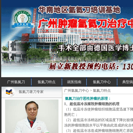
广州氩氦刀
氩氦刀特点
就医指南
氩氦刀中心
典型病
广州氩氦刀中心 > 氩氦刀特点
氩氦刀著刀专家
氩氦刀治疗恶性肿瘤的原理：
1、超低温冷冻摧毁肿瘤细胞的机理
（1）低温冷冻使肿瘤组织细胞温度迅速下降
胞死亡；
（2）超低温冷冻稍远的区域温度下降比较
冻的肿瘤细胞脱水平以平衡由此造成的化合
（3）超低温冷冻造成肿瘤细胞细胞死亡原