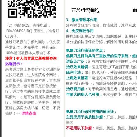
3、微血管破坏作
用
（2）病情危急，直接电话：
冷冻时导致血管收缩，血流减缓，冰晶形成
13048064928 助手王医生，准备好
4、免疫调控作用
CT片子。
肿瘤组织细胞反复冻融，细胞破裂，细胞膜
通过屈教授助手预约面诊，
优先安
常分泌的抗原停止分泌，解除肿瘤对机体的
手术床位，优先手术，并且保证
氩氦刀治疗癌证的优点：
100%是屈教授本人亲自手术
。
氩氦刀是目前具有三重效应的医疗系统：超
注意！有人假冒屈立新教授咨询
适应证广泛：
所有的实质性的恶性肿瘤，是
温馨提示：
治疗效果确切：
医生可通过CT监测下形成
患者通过网上各类搜索金沙洲医院
绿色疗法：
属于物理治疗，摧毁癌细胞表面
去找屈教授，进入医院各个网站，
止痛效果显著：
急速冷冻可阻断神经通路，
后面都是所谓客服在咨询，冒充屈
微创治疗创伤小：局部麻烦经皮穿刺，不用开
立新教授，也肯定不是屈教授治
治疗费用低：
对于晚期肿瘤患者，通过氩氦
疗，通过本网的屈教授专线或二维
年龄大的病人也可用：
手术损伤小，没有年
码预约，才是百分百屈教授负责治
疗，屈教授是肿瘤五科主任，肿瘤
五科在病房大楼18楼，切记，不要
氩氦刀治疗恶性肿瘤的适应证：
搞错！<<
详情点击
主要应用于实质性肿瘤：
肝癌，肺癌，胰腺
癌等
不适用以下肿瘤：
胃癌、肠癌、脑癌、脑膜