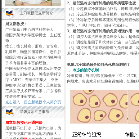
2、超低温冷冻治疗肿瘤的组织病理学改变
（1）经超低温冷冻消融治疗后，肿瘤组织
主刀教授屈立新简介
（2）冷冻区肿瘤细胞边界模糊、细胞结构
（3）冷冻治疗后肿瘤坏死区周围包绕损伤
屈立新教授：
增宽，可见灶性出血、部分区域液化。
广州氩氦刀中心的学科带头人
3、超低温冷冻治疗肿瘤的免疫增强作用，
德国弗莱堡大学医学博士，主任医
（1）调控人体抗癌细胞免疫疫反应：超低温冷
师
（2）调控细胞因子和抗体的分泌：超低温
擅长：擅长肺癌、肝癌、食管癌、
（3）调控肿瘤抗原逆转肿瘤的免疫逃避：
乳腺癌、胸壁肿瘤等良性、恶性肿
原停止分泌，肿瘤免疫抑制状态解除。接受冷
瘤综合治疗及氩氦刀冷冻消融肿瘤
手术有着非常丰富的经验。
氩氦刀冷冻消融是如何杀死癌细胞的？
中国医院协会临床新技术应用专委
1、冷冻的治疗机制
会常委，副秘书长，肿瘤多学科诊
冷冻初期，当组织温度降低至-4℃～-21
疗（MDT）专家组召集人，亚洲
内脱水。失去水分的细胞变得皱缩，细胞膜
肿瘤冷冻治疗协会委员，卫生部第
三类医疗技术评审专家，广东省科
技进步奖评审专家……
点击进入：屈立新教授个人简介页
温馨提示注意事项
屈立新教授已开通网诊
屈教授不出门诊，只预约出诊，为
了更方便离广州很远地方的病人，