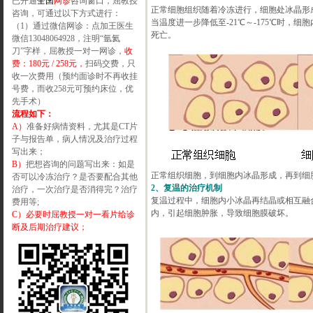
已开通
全国
网诊
咨询窗口，屈教授
正常细胞组织随着冷冻进行，细胞处冰晶形
咨询，可通过以下方式进行：
当温度进一步降低至-21℃～-175℃时
（1）通过微信网诊：点加王医生
死亡。
微信13048064928，注明“氩氦
刀”字样，屈教授一对一网诊，
收
费：180元 / 258元，
扫码交费，只
收一次费用（预约面诊时不再收挂
号费，而收258元可预约床位，优
先手术）
流程如下：
A）
准备好病情资料，尤其是CT片
子与报告单，病人情况及治疗过程
写出来；
B）
把想咨询的问题写出来：如是
正常组织细胞，到细胞内冰晶形成，再到细
否可以冷冻治疗？是否要配合其他
2、复温的治疗机制
治疗，一次治疗是否消得完？治疗
复温过程中，细胞内小冰晶再结晶或相互融
费用等;
内，引起细胞肿胀，导致细胞膜破坏。
C）必要时屈教授一对一看片给诊
断及后期治疗建议；