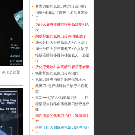
各类肉瘤的氩氦刀靶向冷冻 治疗
消融+止痛治疗肺癌手术后复发粒
子
为什么屈教授做的很多高难度别人
没
胸膜肿瘤的氩氦刀冷冻消融治疗
16公分巨大肝癌氩氦刀+介入治疗
16公分巨大肝癌氩氦刀+介入治疗
结肠癌肺转移肝转移氩氦刀一起治
疗
放化疗无效81岁高龄气管癌患者氩
，冰球全部覆
晚期肾癌的氩氦刀冷冻治疗
氩氦刀冷冻消融乳腺癌保乳手术
氩氦刀+化疗缓释粒子治疗术后复
发
最新一代(第六代)氩氦刀面世，屈
腹部巨大转移肉瘤氩氦刀治疗显疗
效
癌性溃疡的氩氦刀治疗：乳腺癌手
术
痊愈！巨大腮腺癌氩氦刀冷冻治疗
一