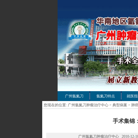
广州氩氦刀
氩氦刀特点
就医指
您现在的位置:
广州氩氦刀肿瘤治疗中心
>
典型病案
>
肺
手术集锦
广州氩氦刀肿瘤治疗中心 2010-12-1