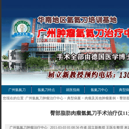
广州氩氦刀
氩氦刀特点
就医指南
氩氦刀中心
典型
您现在的位置:
广州氩氦刀肿瘤治疗中心
>
典型病案
>
肉瘤及其他肿瘤案例
> 臀部
臀部脂肪肉瘤氩氦刀手术治疗仅11
广州氩氦刀肿瘤治疗中心 2011-03-03 01:08:56 作者:屈立新教授 王医生整理