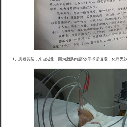
1、患者黄某，来自湖北，因为脂肪肉瘤2次手术后复发，化疗无