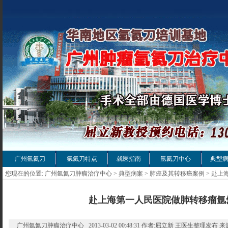
广州氩氦刀
氩氦刀特点
就医指南
氩氦刀中心
典型
您现在的位置:
广州氩氦刀肿瘤治疗中心
>
典型病案
>
肺癌及其转移癌案例
> 赴上
赴上海第一人民医院做肺转移瘤氩
广州氩氦刀肿瘤治疗中心 2013-03-02 00:48:31 作者:屈立新 王医生整理发布