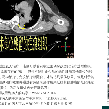
做过氩氦刀治疗，该侧可以看到靠近主动脉残留的治疗过后疤痕。
灭原来存在的病灶，但是不能阻止今后的恶性肿瘤其他部位的转
，靶向治疗，免疫治疗相配合，才能达到最佳效果。但是对于其
达到治疗效果并通过有免疫刺激作用来延缓其他肿瘤病灶的继续
（
图2：为新发病灶再进行氩氦刀
）
看到病人的名字：WANG AI ZHEN ；
病人的手术医院与手术时间：421HOSPITAL
看片的病人可以与2010年4月的图片做对比参照
]