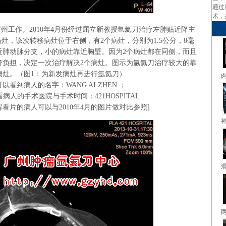
通过
术，
州工作。2010年4月份经过屈立新教授氩氦刀治疗左肺贴近降主
灶，该次转移病灶位于右侧，有2个病灶，分别为1.5公分，8毫
近肺动脉分支，小的病灶靠近胸壁。因为2个病灶都在同侧，而且
济负担，决定一次治疗解决2个病灶。图示为氩氦刀治疗较大的靠
病灶。（
图1：为新发病灶再进行氩氦刀
）
看到病人的名字：WANG AI ZHEN ；
病人的手术医院与手术时间：421HOSPITAL
看片的病人可以与2010年4月的图片做对比参照
]