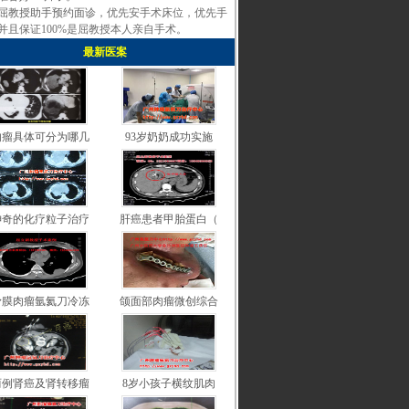
屈教授助手预约面诊，
优先安手术床位，优先手
并且保证100%是屈教授本人亲自手术
。
最新医案
肉瘤具体可分为哪几
93岁奶奶成功实施
神奇的化疗粒子治疗
肝癌患者甲胎蛋白（
滑膜肉瘤氩氦刀冷冻
颌面部肉瘤微创综合
两例肾癌及肾转移瘤
8岁小孩子横纹肌肉