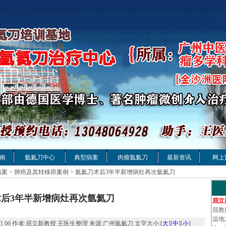
南
氩氦刀中心
典型病案
肉瘤氩氦刀
最新资讯
网上
病案
>
肺癌及其转移癌案例
> 氩氦刀术后3年半新增病灶再次氩氦刀
后3年半新增病灶再次氩氦刀
屈立
屈教
远地
:41:06 作者:屈立新教授 王医生整理 来源:广州氩氦刀 文字大小:[
大
][
中
][
小
]