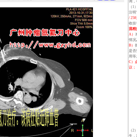
询，
（1
注明
/ 2
收挂
流程
A）
情况
B）
是否
用等;
C）
议；
（2
生，