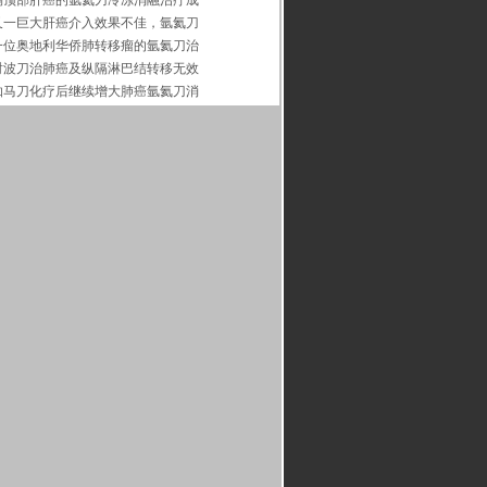
隔顶部肝癌的氩氦刀冷冻消融治疗成
又一巨大肝癌介入效果不佳，氩氦刀
一位奥地利华侨肺转移瘤的氩氦刀治
射波刀治肺癌及纵隔淋巴结转移无效
伽马刀化疗后继续增大肺癌氩氦刀消