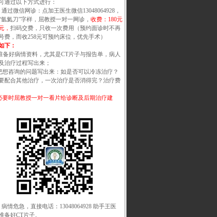
可通过以下方式进行：
）通过微信网诊：点加王医生微信13048064928，
“氩氦刀”字样，屈教授一对一网诊，
收费：180元
58元，
扫码交费，只收一次费用（预约面诊时不再
号费，而收258元可预约床位，优先手术）
如下：
准备好病情资料，尤其是CT片子与报告单，病人
及治疗过程写出来；
把想咨询的问题写出来：如是否可以冷冻治疗？
要配合其他治疗，一次治疗是否消得完？治疗费
必要时屈教授一对一看片给诊断及后期治疗建
）病情危急，直接电话：13048064928 助手王医
准备好CT片子。