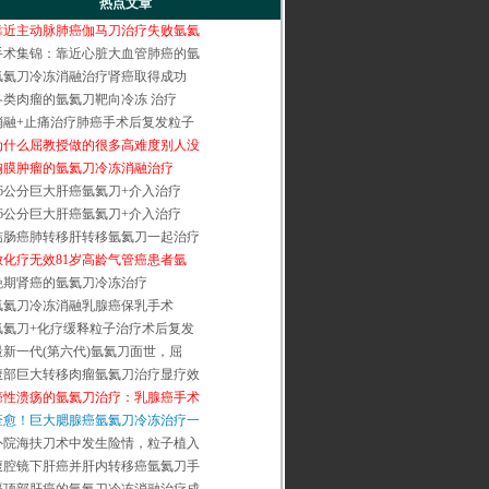
热点文章
靠近主动脉肺癌伽马刀治疗失败氩氦
手术集锦：靠近心脏大血管肺癌的氩
氩氦刀冷冻消融治疗肾癌取得成功
各类肉瘤的氩氦刀靶向冷冻 治疗
消融+止痛治疗肺癌手术后复发粒子
为什么屈教授做的很多高难度别人没
胸膜肿瘤的氩氦刀冷冻消融治疗
16公分巨大肝癌氩氦刀+介入治疗
16公分巨大肝癌氩氦刀+介入治疗
结肠癌肺转移肝转移氩氦刀一起治疗
放化疗无效81岁高龄气管癌患者氩
晚期肾癌的氩氦刀冷冻治疗
氩氦刀冷冻消融乳腺癌保乳手术
氩氦刀+化疗缓释粒子治疗术后复发
最新一代(第六代)氩氦刀面世，屈
腹部巨大转移肉瘤氩氦刀治疗显疗效
癌性溃疡的氩氦刀治疗：乳腺癌手术
痊愈！巨大腮腺癌氩氦刀冷冻治疗一
外院海扶刀术中发生险情，粒子植入
腹腔镜下肝癌并肝内转移癌氩氦刀手