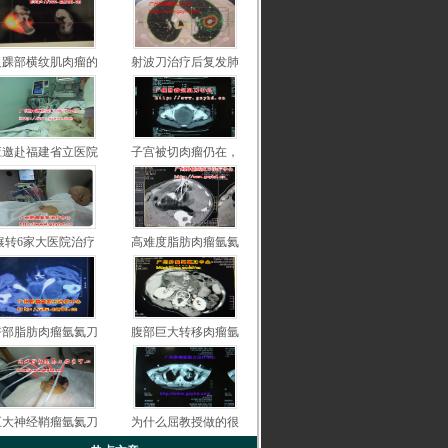
足踝部横纹肌肉瘤的
射波刀治疗后复发肺
应邀赴福建省立医院
子宫被切肉瘤仍在，
辗转6家大医院治疗
高难度脂肪肉瘤氩氦
臀部脂肪肉瘤氩氦刀
腹部巨大转移肉瘤氩
巨大神经鞘瘤氩氦刀
为什么屈教授做的很